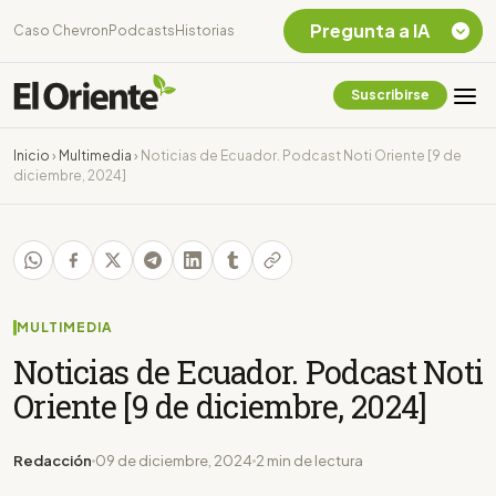
Pregunta a IA
Caso Chevron
Podcasts
Historias
Suscribirse
Quiero Información
sobre el Caso
Inicio
›
Multimedia
›
Noticias de Ecuador. Podcast Noti Oriente [9 de
Chevron Ecuador
diciembre, 2024]
Listar destinos
turísticos de la
Amazonia Ecuatoriana
¿En que consiste la
tasa minera que rige en
Ecuador?
MULTIMEDIA
Noticias de Ecuador. Podcast Noti
Oriente [9 de diciembre, 2024]
Redacción
09 de diciembre, 2024
2 min de lectura