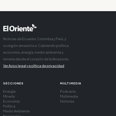
Noticias de Ecuador, Colombia y Perú, y
su región amazónica. Cubriendo política,
economía, energía, medio ambiente y
minería desde el corazón de la Amazonía
Ver Aviso legal y política de privacidad
SECCIONES
MULTIMEDIA
Energía
Podcasts
Minería
Multimedia
Economía
Historias
Política
Medio Ambiente
Nacionales