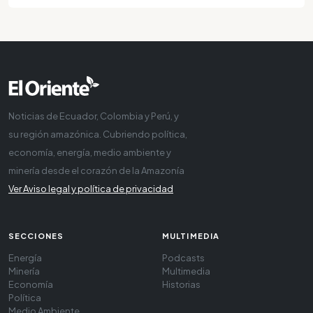
Noticias de Ecuador, Colombia y Perú, y
su región amazónica. Cubriendo política,
economía, energía, medio ambiente y
minería desde el corazón de la Amazonía
Ver Aviso legal y política de privacidad
SECCIONES
MULTIMEDIA
Energía
Podcasts
Minería
Multimedia
Economía
Historias
Política
Medio Ambiente