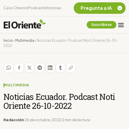
Pregunta a IA
Caso Chevron
Podcasts
Historias
Suscribirse
Quiero Información
sobre el Caso
Inicio
›
Multimedia
›
Noticias Ecuador. Podcast Noti Oriente 26-10-
Chevron Ecuador
2022
Listar destinos
turísticos de la
Amazonia Ecuatoriana
¿En que consiste la
tasa minera que rige en
Ecuador?
MULTIMEDIA
Noticias Ecuador. Podcast Noti
Oriente 26-10-2022
Redacción
26 de octubre, 2022
2 min de lectura