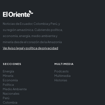
Noticias de Ecuador, Colombia y Perú, y
su región amazónica. Cubriendo política,
economía, energía, medio ambiente y
minería desde el corazón de la Amazonía
Ver Aviso legal y política de privacidad
SECCIONES
MULTIMEDIA
Energía
Podcasts
Minería
Multimedia
Economía
Historias
Política
Medio Ambiente
Nacionales
Perú
Colombia