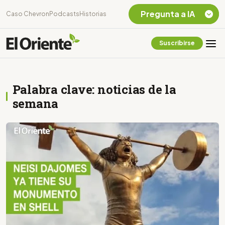
Pregunta a IA
Caso Chevron
Podcasts
Historias
Suscribirse
Quiero Información
sobre el Caso
Chevron Ecuador
Palabra clave: noticias de la
Listar destinos
turísticos de la
semana
Amazonia Ecuatoriana
¿En que consiste la
tasa minera que rige en
Ecuador?