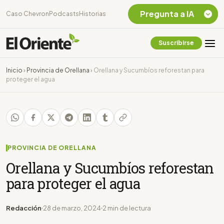
Pregunta a IA
Caso Chevron
Podcasts
Historias
Suscribirse
Quiero Información
sobre el Caso
Inicio
›
Provincia de Orellana
›
Orellana y Sucumbíos reforestan para
Chevron Ecuador
proteger el agua
Listar destinos
turísticos de la
Amazonia Ecuatoriana
¿En que consiste la
tasa minera que rige en
Ecuador?
PROVINCIA DE ORELLANA
Orellana y Sucumbíos reforestan
para proteger el agua
Redacción
28 de marzo, 2024
2 min de lectura