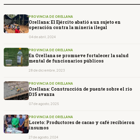
PROVINCIA DE ORELLANA
Orellana: El Ejército abatió a un sujeto en
operación contra la minería ilegal
04 de abril, 2024
PROVINCIA DE ORELLANA
En Orellana se promueve fortalecer la salud
mental de funcionarios públicos
28 de diciembre, 2023
PROVINCIA DE ORELLANA
Orellana: Construcción de puente sobre el río
D15 avanza
07 de agosto, 2025
PROVINCIA DE ORELLANA
Loreto: Productores de cacao y café recibieron
insumos
27 de agosto, 2024