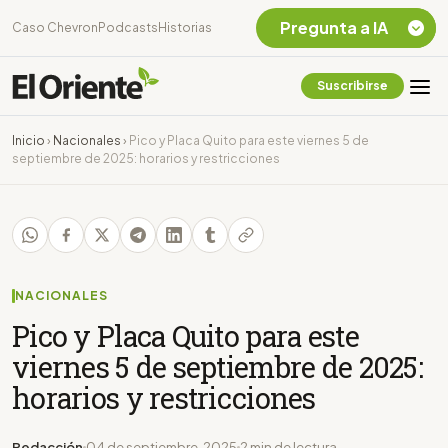
Pregunta a IA
Caso Chevron
Podcasts
Historias
Suscribirse
Quiero Información
sobre el Caso
Inicio
›
Nacionales
›
Pico y Placa Quito para este viernes 5 de
Chevron Ecuador
septiembre de 2025: horarios y restricciones
Listar destinos
turísticos de la
Amazonia Ecuatoriana
¿En que consiste la
tasa minera que rige en
Ecuador?
NACIONALES
Pico y Placa Quito para este
viernes 5 de septiembre de 2025:
horarios y restricciones
Redacción
04 de septiembre, 2025
2 min de lectura