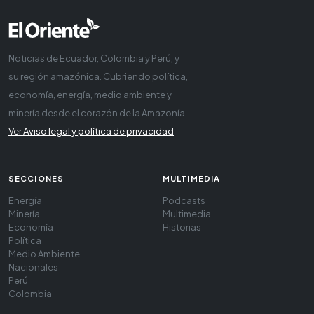
Noticias de Ecuador, Colombia y Perú, y
su región amazónica. Cubriendo política,
economía, energía, medio ambiente y
minería desde el corazón de la Amazonía
Ver Aviso legal y política de privacidad
SECCIONES
MULTIMEDIA
Energía
Podcasts
Minería
Multimedia
Economía
Historias
Política
Medio Ambiente
Nacionales
Perú
Colombia