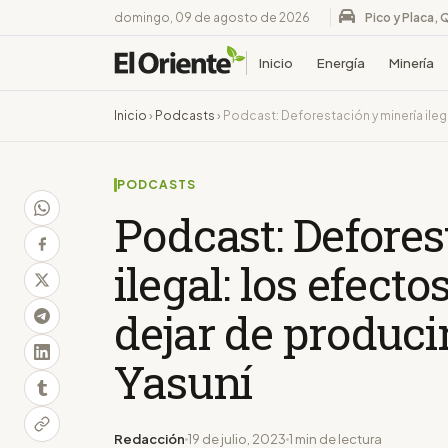
domingo, 09 de agosto de 2026
Pico y Placa, 
Inicio
Energía
Minería
Inicio
›
Podcasts
›
Podcast: Deforestación y minería ilega
PODCASTS
Podcast: Defores
ilegal: los efecto
dejar de producir
Yasuní
Redacción
19 de julio, 2023
1 min de lectura