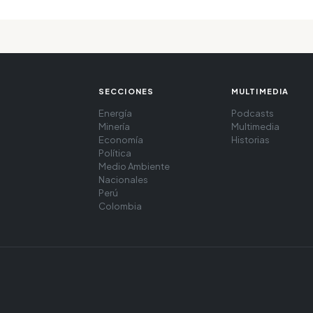
SECCIONES
MULTIMEDIA
Energía
Podcasts
Minería
Multimedia
Economía
Historias
Política
Medio Ambiente
Nacionales
Perú
Colombia