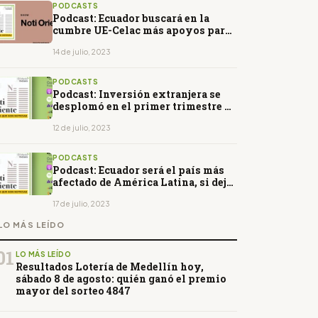
PODCASTS
Podcast: Ecuador buscará en la
cumbre UE-Celac más apoyos para
la exención de la visa Schengen
14 de julio, 2023
PODCASTS
Podcast: Inversión extranjera se
desplomó en el primer trimestre de
2023 por la incertidumbre política
12 de julio, 2023
PODCASTS
Podcast: Ecuador será el país más
afectado de América Latina, si deja
de producir petróleo, según The
Economist
17 de julio, 2023
LO MÁS LEÍDO
01
LO MÁS LEÍDO
Resultados Lotería de Medellín hoy,
sábado 8 de agosto: quién ganó el premio
mayor del sorteo 4847