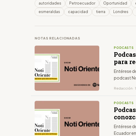
autoridades
Petroecuador
Oportunidad
esmeraldas
capacidad
tierra
Londres
NOTAS RELACIONADAS
PODCASTS
Podcast
para r
Entérese de
podcast No
Redacción · 
PODCASTS
Podcas
conozca
Entérese de
Ecuador en