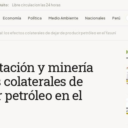
Quito:
Libre circulacion las 24 horas
Economía
Política
Medio Ambiente
Nacionales
Perú
l: los efectos colaterales de dejar de producir petróleo en el Yasuní
tación y minería
s colaterales de
 petróleo en el