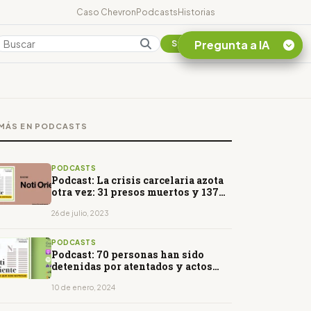
Caso Chevron
Podcasts
Historias
Pregunta a IA
Colombia
Suscribirse
Quiero Información
sobre el Caso
MÁS EN PODCASTS
Chevron Ecuador
Listar destinos
turísticos de la
PODCASTS
Amazonia Ecuatoriana
Podcast: La crisis carcelaria azota
otra vez: 31 presos muertos y 137
¿En que consiste la
guardias retenidos
tasa minera que rige en
26 de julio, 2023
Ecuador?
PODCASTS
Podcast: 70 personas han sido
detenidas por atentados y actos
terroristas
10 de enero, 2024