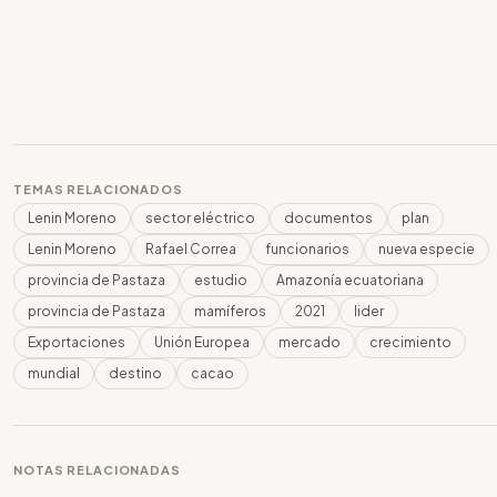
TEMAS RELACIONADOS
Lenin Moreno
sector eléctrico
documentos
plan
Lenin Moreno
Rafael Correa
funcionarios
nueva especie
provincia de Pastaza
estudio
Amazonía ecuatoriana
provincia de Pastaza
mamíferos
2021
lider
Exportaciones
Unión Europea
mercado
crecimiento
mundial
destino
cacao
NOTAS RELACIONADAS