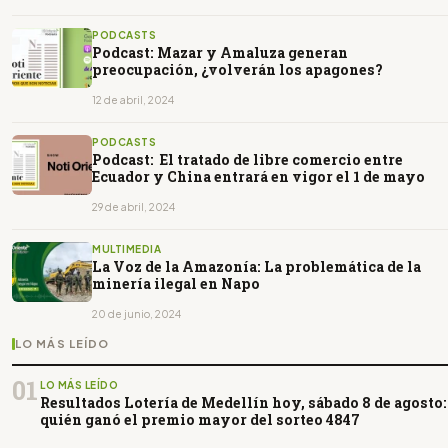
PODCASTS
Podcast: Mazar y Amaluza generan
preocupación, ¿volverán los apagones?
12 de abril, 2024
PODCASTS
Podcast: El tratado de libre comercio entre
Ecuador y China entrará en vigor el 1 de mayo
29 de abril, 2024
MULTIMEDIA
La Voz de la Amazonía: La problemática de la
minería ilegal en Napo
20 de junio, 2024
LO MÁS LEÍDO
01
LO MÁS LEÍDO
Resultados Lotería de Medellín hoy, sábado 8 de agosto:
quién ganó el premio mayor del sorteo 4847