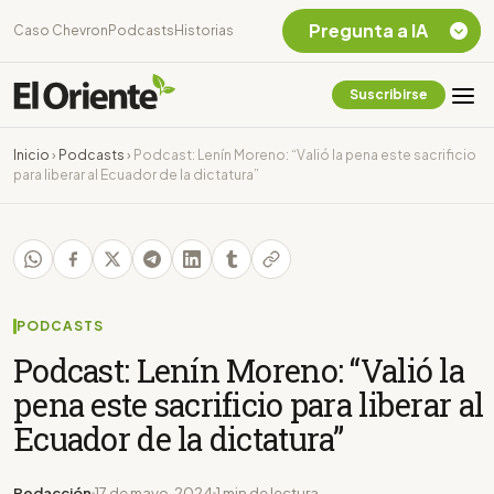
Pregunta a IA
Caso Chevron
Podcasts
Historias
Suscribirse
Quiero Información
sobre el Caso
Inicio
›
Podcasts
›
Podcast: Lenín Moreno: “Valió la pena este sacrificio
Chevron Ecuador
para liberar al Ecuador de la dictatura”
Listar destinos
turísticos de la
Amazonia Ecuatoriana
¿En que consiste la
tasa minera que rige en
Ecuador?
PODCASTS
Podcast: Lenín Moreno: “Valió la
pena este sacrificio para liberar al
Ecuador de la dictatura”
Redacción
17 de mayo, 2024
1 min de lectura