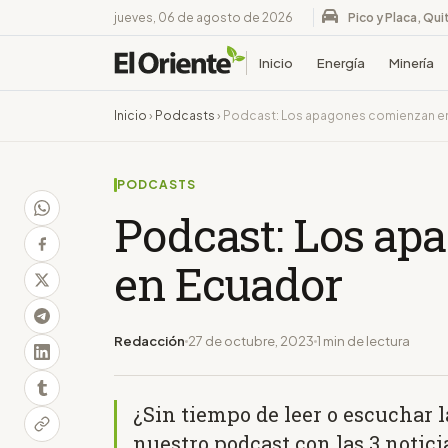
jueves, 06 de agosto de 2026
Pico y Placa, Qui
Inicio
Energía
Minería
Inicio
›
Podcasts
›
Podcast: Los apagones comienzan e
PODCASTS
Podcast: Los ap
en Ecuador
Redacción
27 de octubre, 2023
1 min de lectura
¿Sin tiempo de leer o escuchar 
nuestro podcast con las 3 notic