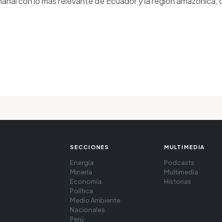
anal con lo más relevante de Ecuador y la región amazónica, d
SECCIONES
MULTIMEDIA
Energía
Podcasts
Minería
Multimedia
Economía
Historias
Política
Medio Ambiente
Nacionales
Perú