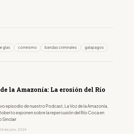
e glas
correismo
bandas criminales
galapagos
de la Amazonía: La erosión del Río
isodio de nuestro Podcast, La Voz de la Amazonía,
 Roberto exponen sobre la repercusión del Río Coca en
Sinclair
4 de julio, 2024