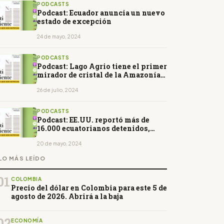
PODCASTS
Podcast: Ecuador anuncia un nuevo
estado de excepción
24 de mayo, 2024
PODCASTS
Podcast: Lago Agrio tiene el primer
mirador de cristal de la Amazonía
ecuatoriana
26 de julio, 2024
PODCASTS
Podcast: EE.UU. reportó más de
16.000 ecuatorianos detenidos,
expulsados y deportados en abril
20 de mayo, 2024
LO MÁS LEÍDO
01
COLOMBIA
Precio del dólar en Colombia para este 5 de
agosto de 2026. Abrirá a la baja
02
ECONOMÍA