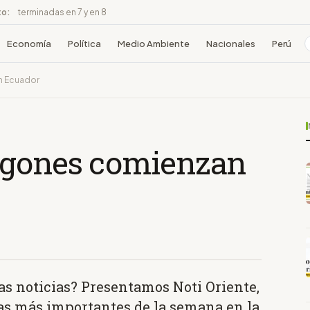
to:
terminadas en 7 y en 8
Economía
Política
Medio Ambiente
Nacionales
Perú
n Ecuador
agones comienzan
las noticias? Presentamos Noti Oriente,
ias más importantes de la semana en la