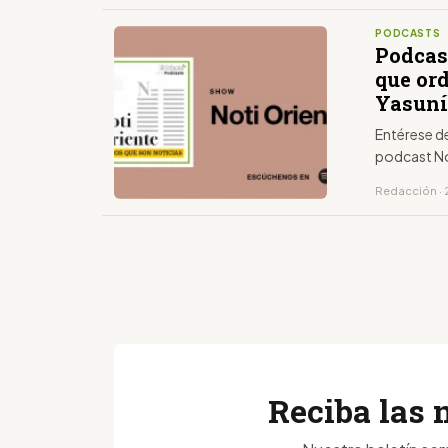
PODCASTS
Podcast
que ord
Yasun
Entérese de
podcast No
Redacción · 
Reciba las 