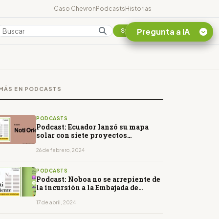
Caso Chevron
Podcasts
Historias
Pregunta a IA
Colombia
Suscribirse
Quiero Información
sobre el Caso
MÁS EN PODCASTS
Chevron Ecuador
Listar destinos
turísticos de la
PODCASTS
Amazonia Ecuatoriana
Podcast: Ecuador lanzó su mapa
solar con siete proyectos
¿En que consiste la
fotovoltaicos
tasa minera que rige en
26 de febrero, 2024
Ecuador?
PODCASTS
Podcast: Noboa no se arrepiente de
la incursión a la Embajada de
México
17 de abril, 2024