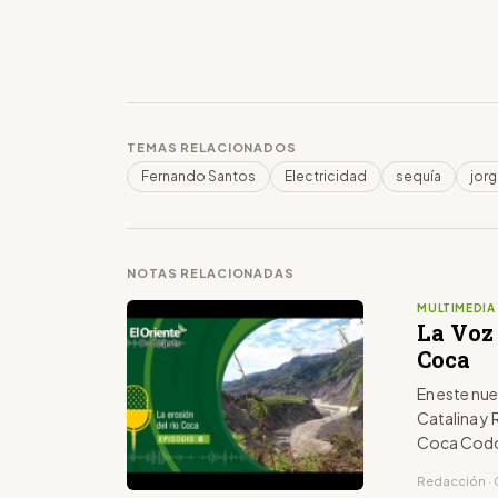
TEMAS RELACIONADOS
Fernando Santos
Electricidad
sequía
jorg
NOTAS RELACIONADAS
MULTIMEDIA
La Voz 
Coca
En este nuevo ep
Catalina y
Coca Codo 
Redacción · 0