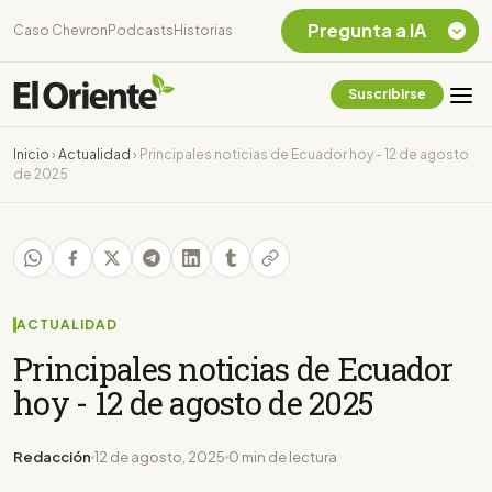
Pregunta a IA
Caso Chevron
Podcasts
Historias
Suscribirse
Quiero Información
sobre el Caso
Inicio
›
Actualidad
›
Principales noticias de Ecuador hoy - 12 de agosto
Chevron Ecuador
de 2025
Listar destinos
turísticos de la
Amazonia Ecuatoriana
¿En que consiste la
tasa minera que rige en
Ecuador?
ACTUALIDAD
Principales noticias de Ecuador
hoy - 12 de agosto de 2025
Redacción
12 de agosto, 2025
0 min de lectura