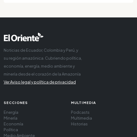
Noticias de Ecuador, Colombia y Perú, y
su región amazónica. Cubriendo política,
economía, energía, medio ambiente y
minería desde el corazón de la Amazonía
Ver Aviso legal y política de privacidad
SECCIONES
MULTIMEDIA
Energía
Podcasts
Minería
Multimedia
Economía
Historias
Política
Medio Ambiente