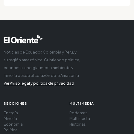
Noticias de Ecuador, Colombia y Perú, y
su región amazónica. Cubriendo política,
economía, energía, medio ambiente y
minería desde el corazón de la Amazonía
Ver Aviso legal y política de privacidad
SECCIONES
MULTIMEDIA
Energía
Podcasts
Minería
Multimedia
Economía
Historias
Política