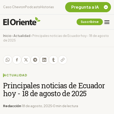
Pregunta a IA
Caso Chevron
Podcasts
Historias
Suscribirse
Quiero Información
sobre el Caso
Inicio
›
Actualidad
›
Principales noticias de Ecuador hoy - 18 de agosto
Chevron Ecuador
de 2025
Listar destinos
turísticos de la
Amazonia Ecuatoriana
¿En que consiste la
tasa minera que rige en
Ecuador?
ACTUALIDAD
Principales noticias de Ecuador
hoy - 18 de agosto de 2025
Redacción
18 de agosto, 2025
0 min de lectura