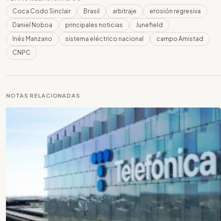
Coca Codo Sinclair
Brasil
arbitraje
erosión regresiva
Daniel Noboa
principales noticias
Junefield
Inés Manzano
sistema eléctrico nacional
campo Amistad
CNPC
NOTAS RELACIONADAS