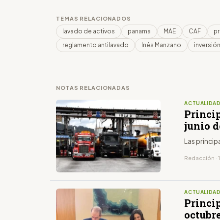
TEMAS RELACIONADOS
lavado de activos
panama
MAE
CAF
pr
reglamento antilavado
Inés Manzano
inversión
NOTAS RELACIONADAS
ACTUALIDA
Princip
junio d
Las princip
Redacción · 1
ACTUALIDA
Princip
octubr