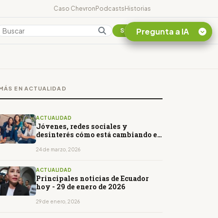
Caso Chevron
Podcasts
Historias
Pregunta a IA
Colombia
Suscribirse
Quiero Información
sobre el Caso
MÁS EN ACTUALIDAD
Chevron Ecuador
Listar destinos
turísticos de la
ACTUALIDAD
Amazonia Ecuatoriana
Jóvenes, redes sociales y
desinterés cómo está cambiando el
¿En que consiste la
consumo de noticias
tasa minera que rige en
24 de marzo, 2026
Ecuador?
ACTUALIDAD
Principales noticias de Ecuador
hoy - 29 de enero de 2026
29 de enero, 2026