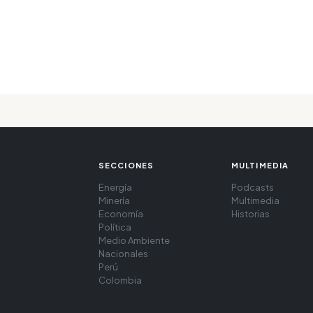
SECCIONES
MULTIMEDIA
Energía
Podcasts
Minería
Multimedia
Economía
Historias
Política
Medio Ambiente
Nacionales
Perú
Colombia