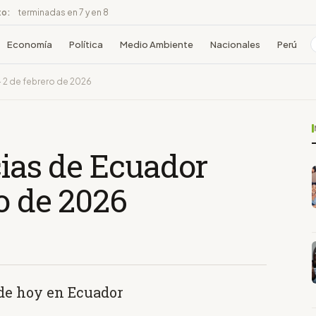
to:
terminadas en 7 y en 8
Economía
Política
Medio Ambiente
Nacionales
Perú
- 2 de febrero de 2026
cias de Ecuador
ro de 2026
 de hoy en Ecuador