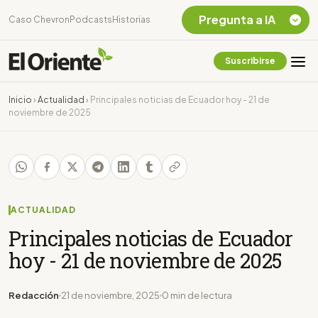
Pregunta a IA
Caso Chevron
Podcasts
Historias
Suscribirse
Quiero Información
sobre el Caso
Inicio
›
Actualidad
›
Principales noticias de Ecuador hoy - 21 de
Chevron Ecuador
noviembre de 2025
Listar destinos
turísticos de la
Amazonia Ecuatoriana
¿En que consiste la
tasa minera que rige en
Ecuador?
ACTUALIDAD
Principales noticias de Ecuador
hoy - 21 de noviembre de 2025
Redacción
21 de noviembre, 2025
0 min de lectura