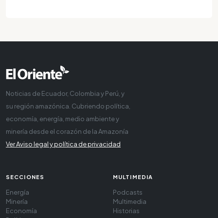
Noticias de Ecuador, Colombia y Perú, y
su región amazónica. Cubriendo política,
economía, energía, medio ambiente y
minería desde el corazón de la Amazonía
Ver Aviso legal y política de privacidad
SECCIONES
MULTIMEDIA
Energía
Podcasts
Minería
Multimedia
Economía
Historias