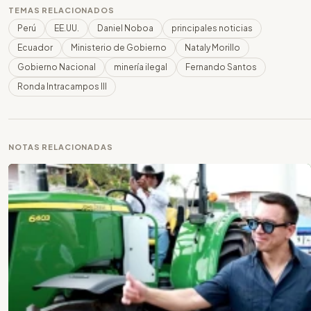
TEMAS RELACIONADOS
Perú
EE.UU.
Daniel Noboa
principales noticias
Ecuador
Ministerio de Gobierno
Nataly Morillo
Gobierno Nacional
minería ilegal
Fernando Santos
Ronda Intracampos III
NOTAS RELACIONADAS