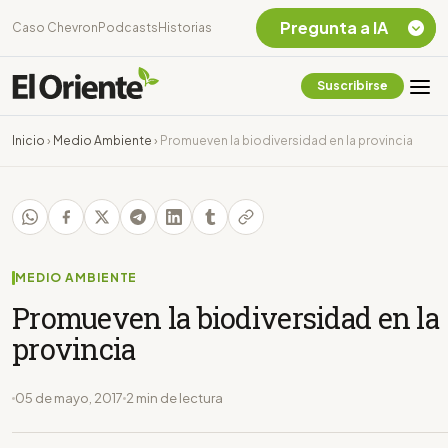
Pregunta a IA
Caso Chevron
Podcasts
Historias
Suscribirse
Quiero Información
sobre el Caso
Inicio
›
Medio Ambiente
›
Promueven la biodiversidad en la provincia
Chevron Ecuador
Listar destinos
turísticos de la
Amazonia Ecuatoriana
¿En que consiste la
tasa minera que rige en
MEDIO AMBIENTE
Ecuador?
Promueven la biodiversidad en la
provincia
05 de mayo, 2017
2 min de lectura