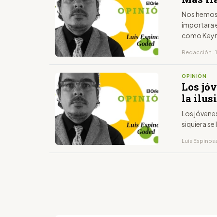
Nos hemos
importara e
como Keyn
Redacción · 
OPINIÓN
Los jó
la ilus
Los jóvenes
siquiera se
Luis Espinosa