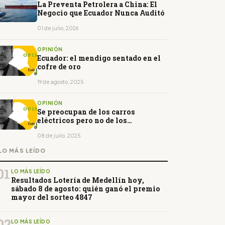
La Preventa Petrolera a China: El
Negocio que Ecuador Nunca Auditó
01 de julio, 2026
OPINIÓN
Ecuador: el mendigo sentado en el
cofre de oro
19 de agosto, 2025
OPINIÓN
Se preocupan de los carros
eléctricos pero no de los
problemas reales
08 de julio, 2025
LO MÁS LEÍDO
01
LO MÁS LEÍDO
Resultados Lotería de Medellín hoy,
sábado 8 de agosto: quién ganó el premio
mayor del sorteo 4847
02
LO MÁS LEÍDO