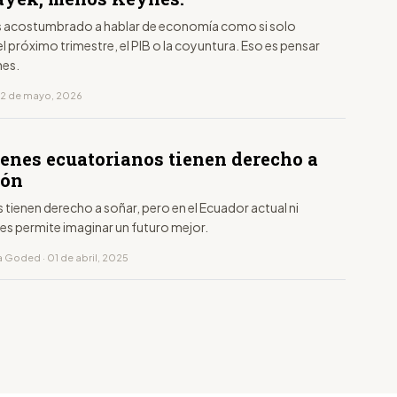
 acostumbrado a hablar de economía como si solo
l próximo trimestre, el PIB o la coyuntura. Eso es pensar
es.
12 de mayo, 2026
venes ecuatorianos tienen derecho a
ión
 tienen derecho a soñar, pero en el Ecuador actual ni
 les permite imaginar un futuro mejor.
 Goded · 01 de abril, 2025