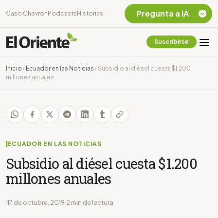
Pregunta a IA
Caso Chevron
Podcasts
Historias
Suscribirse
Quiero Información
sobre el Caso
Inicio
›
Ecuador en las Noticias
›
Subsidio al diésel cuesta $1.200
Chevron Ecuador
millones anuales
Listar destinos
turísticos de la
Amazonia Ecuatoriana
¿En que consiste la
tasa minera que rige en
Ecuador?
ECUADOR EN LAS NOTICIAS
Subsidio al diésel cuesta $1.200
millones anuales
17 de octubre, 2019
2 min de lectura