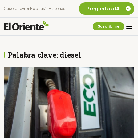
Pregunta a IA
Caso Chevron
Podcasts
Historias
Suscribirse
Quiero Información
sobre el Caso
Chevron Ecuador
Palabra clave: diesel
Listar destinos
turísticos de la
Amazonia Ecuatoriana
¿En que consiste la
tasa minera que rige en
Ecuador?