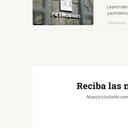
La petroler
yacimiento
· 16 de enero
Reciba las 
Nuestro boletín sem