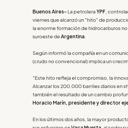
Buenos Aires-
La petrolera
YPF
, controla
viernes que alcanzó un "hito" de producci
la enorme formación de hidrocarburos n
suroeste de
Argentina
.
Según informó la compañía en un comunica
(crudo no convencional) implica un creci
"Este hito refleja el compromiso, la innov
Alcanzar los 200.000 barriles diarios en sh
también el resultado de un cambio profu
Horacio Marín, presidente y director ej
En los últimos dos años, la mayor produc
sus esfuerzos en
Vaca Muerta
, al ceder 