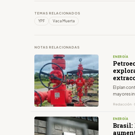
TEMAS RELACIONADOS
YPF
Vaca Muerta
NOTAS RELACIONADAS
ENERGÍA
Petroec
explor
extrac
El plan co
mayores inv
Redacción · 
ENERGÍA
Brasil:
aument