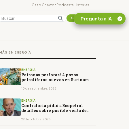
Caso Chevron
Podcasts
Historias
Pregunta a IA
Colombia
Suscribirse
Quiero Información
sobre el Caso
MÁS EN ENERGÍA
Chevron Ecuador
Listar destinos
turísticos de la
ENERGÍA
Amazonia Ecuatoriana
Petronas perforará 4 pozos
petrolíferos nuevos en Surinam
¿En que consiste la
tasa minera que rige en
10 de septiembre, 2025
Ecuador?
ENERGÍA
Contraloría pidió a Ecopetrol
detalles sobre posible venta de
proyecto en Texas
29 de octubre, 2025