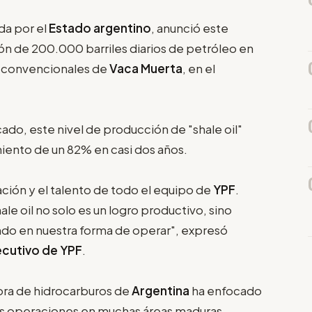
da por el
Estado argentino
, anunció este
ón de 200.000 barriles diarios de petróleo en
o convencionales de
Vaca Muerta
, en el
do, este nivel de producción de "shale oil"
miento de un 82% en casi dos años.
ación y el talento de todo el equipo de
YPF
.
ale oil no solo es un logro productivo, sino
ndo en nuestra forma de operar", expresó
ecutivo de YPF
.
tora de hidrocarburos de
Argentina
ha enfocado
sus operaciones en muchas áreas maduras.