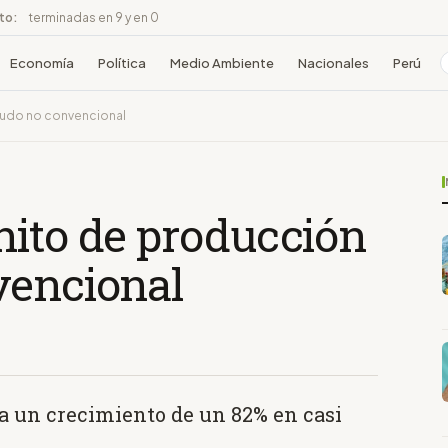
ito:
terminadas en 9 y en 0
Economía
Política
Medio Ambiente
Nacionales
Perú
rudo no convencional
hito de producción
vencional
a un crecimiento de un 82% en casi