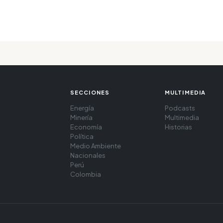
SECCIONES
MULTIMEDIA
Energía
Podcasts
Minería
Multimedia
Economía
Historias
Política
Medio Ambiente
Nacionales
Perú
Colombia