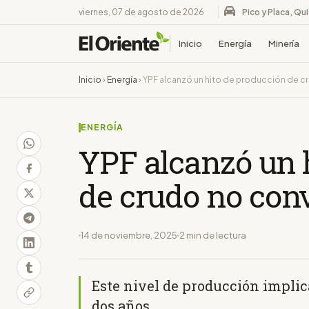
viernes, 07 de agosto de 2026
Pico y Placa, Qu
Inicio
Energía
Minería
Inicio
›
Energía
›
YPF alcanzó un hito de producción de c
ENERGÍA
YPF alcanzó un 
de crudo no con
14 de noviembre, 2025
2 min de lectura
Este nivel de producción implic
dos años