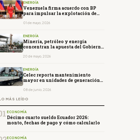
ENERGÍA
Venezuela firma acuerdo con BP
para impulsar la explotación de
gas costa afuera
01 de mayo, 2026
ENERGÍA
Minería, petróleo y energía
concentran la apuesta del Gobierno
para atraer inversión
20 de mayo, 2026
ENERGÍA
Celec reporta mantenimiento
mayor en unidades de generación
de la Central Sacha
08 de junio, 2026
LO MÁS LEÍDO
01
ECONOMÍA
Décimo cuarto sueldo Ecuador 2026:
monto, fechas de pago y cómo calcularlo
02
ECONOMÍA