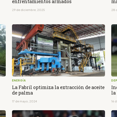
enfrentamientos armados
mi
29 de diciembre, 2025
28 
ENERGÍA
DE
La Fabril optimiza la extracción de aceite
In
de palma
la
17 de mayo, 2024
16 