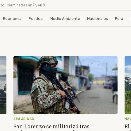
to:
terminadas en 7 y en 8
Economía
Política
Medio Ambiente
Nacionales
Perú
SEGURIDAD
NA
San Lorenzo se militarizó tras
El