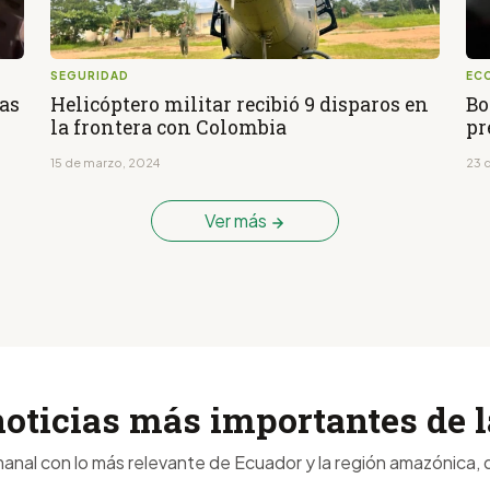
SEGURIDAD
EC
as
Helicóptero militar recibió 9 disparos en
Bo
la frontera con Colombia
pr
15 de marzo, 2024
23 
Ver más
noticias más importantes de
anal con lo más relevante de Ecuador y la región amazónica, d