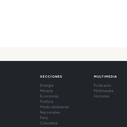
SECCIONES
MULTIMEDIA
Energía
Podcasts
Minería
Multimedia
Economía
Historias
Política
Medio Ambiente
Nacionales
Perú
Colombia