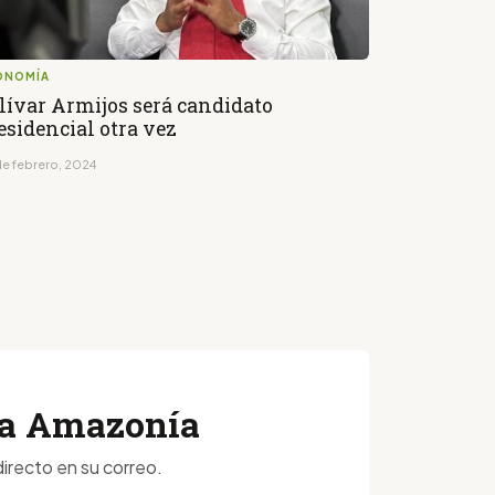
ONOMÍA
lívar Armijos será candidato
esidencial otra vez
de febrero, 2024
 la Amazonía
irecto en su correo.