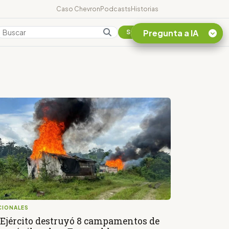
Caso Chevron
Podcasts
Historias
Pregunta a IA
Colombia
Suscribirse
Quiero Información
sobre el Caso
Chevron Ecuador
Listar destinos
turísticos de la
Amazonia Ecuatoriana
¿En que consiste la
tasa minera que rige en
Ecuador?
CIONALES
 Ejército destruyó 8 campamentos de