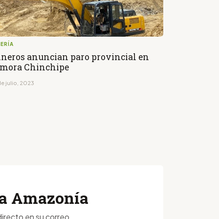
ERÍA
neros anuncian paro provincial en
mora Chinchipe
e julio, 2023
 la Amazonía
irecto en su correo.