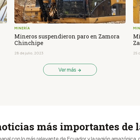
MINERÍA
MIN
Mineros suspendieron paro en Zamora
Mi
Chinchipe
Za
28 de julio, 2023
25 d
Ver más
noticias más importantes de
anal con lo más relevante de Ecuador y la región amazónica, d