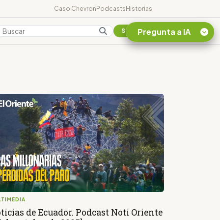
Caso Chevron
Podcasts
Historias
Pregunta a IA
Colombia
Suscribirse
Quiero Información
sobre el Caso
Chevron Ecuador
Listar destinos
turísticos de la
Amazonia Ecuatoriana
¿En que consiste la
tasa minera que rige en
Ecuador?
LTIMEDIA
ticias de Ecuador. Podcast Noti Oriente