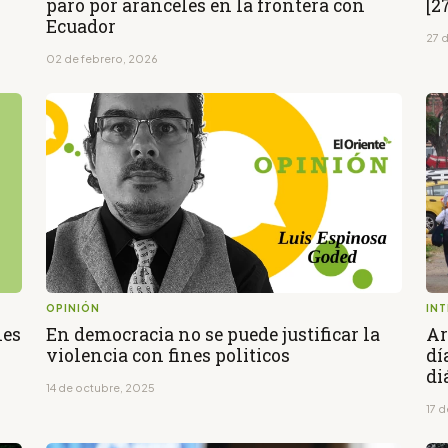
paro por aranceles en la frontera con
[2
Ecuador
27 
02 de febrero, 2026
OPINIÓN
IN
nes
En democracia no se puede justificar la
Ar
violencia con fines politicos
dí
di
14 de octubre, 2025
17 d