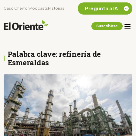
Pregunta a IA
Caso Chevron
Podcasts
Historias
Suscribirse
Quiero Información
sobre el Caso
Chevron Ecuador
Palabra clave: refinería de
Listar destinos
turísticos de la
Esmeraldas
Amazonia Ecuatoriana
¿En que consiste la
tasa minera que rige en
Ecuador?