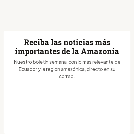
Reciba las noticias más
importantes de la Amazonía
Nuestro boletín semanal con lo más relevante de
Ecuador y la región amazónica, directo en su
correo.