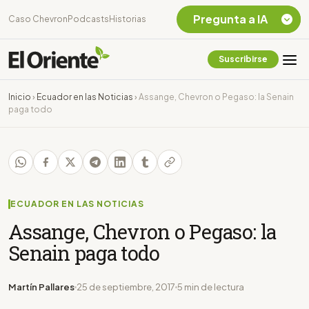
Pregunta a IA
Caso Chevron
Podcasts
Historias
Suscribirse
Quiero Información
sobre el Caso
Inicio
›
Ecuador en las Noticias
›
Assange, Chevron o Pegaso: la Senain
Chevron Ecuador
paga todo
Listar destinos
turísticos de la
Amazonia Ecuatoriana
¿En que consiste la
tasa minera que rige en
Ecuador?
ECUADOR EN LAS NOTICIAS
Assange, Chevron o Pegaso: la
Senain paga todo
Martín Pallares
25 de septiembre, 2017
5 min de lectura