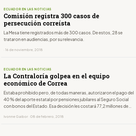
ECUADOR EN LAS NOTICIAS
Comisión registra 300 casos de
persecución correísta
La Mesa tiene registrados más de 300 casos. De estos, 28 se
trataron en audiencias, por su relevancia.
· 16 de noviembre, 2018
ECUADOR EN LAS NOTICIAS
La Contraloría golpea en el equipo
económico de Correa
Estaba prohibido pero, de todas maneras, autorizaron el pago del
40 % del aporte estatal por pensiones jubilares al Seguro Social
con bonos del Estado. Esa decisión les costará 77,2 millones de
dólares a los exministros de Finanzas, Patricio Rivera y Fausto
Ivonne Gaibor · 08 de febrero, 2018
Herrera.