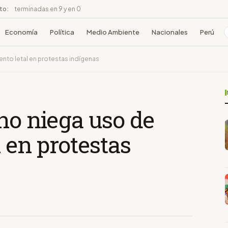
ito:
terminadas en 9 y en 0
Economía
Política
Medio Ambiente
Nacionales
Perú
nto letal en protestas indígenas
no niega uso de
 en protestas