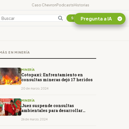
Caso Chevron
Podcasts
Historias
Pregunta a IA
Colombia
Suscribirse
Quiero Información
sobre el Caso
MÁS EN MINERÍA
Chevron Ecuador
Listar destinos
turísticos de la
MINERÍA
Amazonia Ecuatoriana
Cotopaxi: Enfrentamiento en
consultas mineras dejó 17 heridos
¿En que consiste la
tasa minera que rige en
20 de marzo, 2024
Ecuador?
MINERÍA
Juez suspende consultas
ambientales para desarrollar
proyecto minero La Plata
26 de marzo, 2024