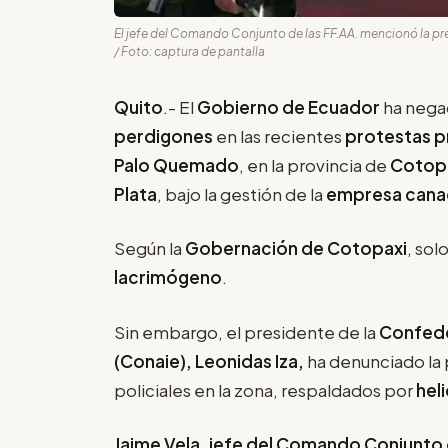
El jefe del Comando Conjunto de las FF.AA. mencionó la p
/ Foto: captura de pantalla
Quito
.- El
Gobierno de Ecuador
ha nega
perdigones
en las recientes
protestas p
Palo Quemado
, en la provincia de
Cotop
Plata
, bajo la gestión de la
empresa canad
Según la
Gobernación de Cotopaxi
, so
lacrimógeno
.
Sin embargo, el presidente de la
Confede
(Conaie), Leonidas Iza,
ha denunciado la 
policiales en la zona, respaldados por
hel
Jaime Vela, jefe del Comando Conjunto