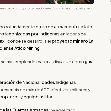
resencia de un grupo organizado armado con artefactos peligrosos
do rotundamente el uso de
armamento letal
o
rotagonizadas por indígenas
en la zona de
axi
, donde se desarrolla el
proyecto minero La
iense Atico Mining
.
lo se han empleado material disuasivo como
gas
ración de Nacionalidades Indígenas
presencia de más de 500 efectivos militares y
icópteros
y
equipo militar
.
 de las Fuerzas Armadas
, ha advertido