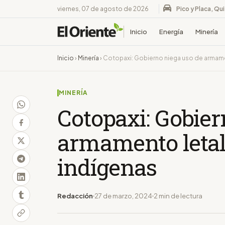
viernes, 07 de agosto de 2026
Pico y Placa, Qu
Inicio
Energía
Minería
Inicio
›
Minería
›
Cotopaxi: Gobierno niega uso de armame
MINERÍA
Cotopaxi: Gobier
armamento letal
indígenas
Redacción
27 de marzo, 2024
2 min de lectura