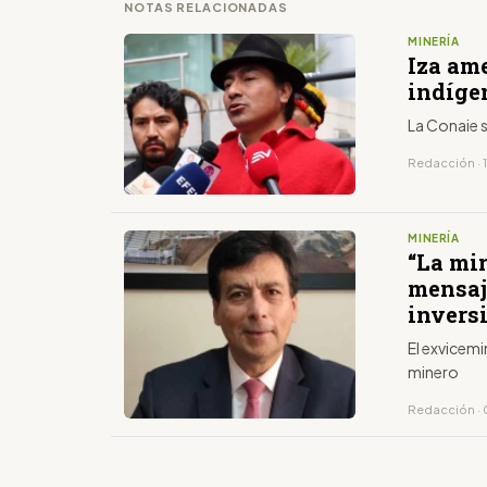
NOTAS RELACIONADAS
MINERÍA
Iza am
indíge
La Conaie s
Redacción · 
MINERÍA
“La mi
mensaj
invers
El exvicemi
minero
Redacción · 