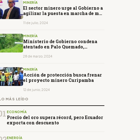
MINERÍA
El sector minero urge al Gobierno a
agilizar la puesta en marcha de más
minas
11 de julio, 2024
MINERÍA
Ministerio de Gobierno condena
atentado en Palo Quemado,
Cotopaxi
28 de marzo, 2024
MINERÍA
Acción de protección busca frenar
el proyecto minero Curipamba
12 de junio, 2024
LO MÁS LEÍDO
01
ECONOMÍA
Precio del oro supera récord, pero Ecuador
exporta con descuento
02
ENERGÍA