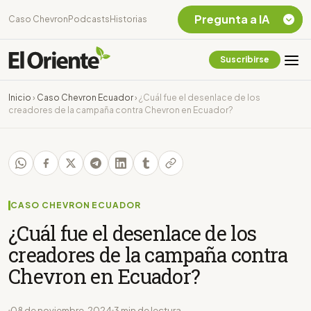
Pregunta a IA
Caso Chevron
Podcasts
Historias
Suscribirse
Quiero Información
sobre el Caso
Inicio
›
Caso Chevron Ecuador
›
¿Cuál fue el desenlace de los
Chevron Ecuador
creadores de la campaña contra Chevron en Ecuador?
Listar destinos
turísticos de la
Amazonia Ecuatoriana
¿En que consiste la
tasa minera que rige en
Ecuador?
CASO CHEVRON ECUADOR
¿Cuál fue el desenlace de los
creadores de la campaña contra
Chevron en Ecuador?
08 de noviembre, 2024
3 min de lectura