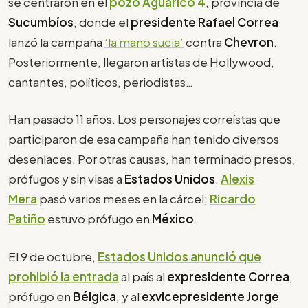
se centraron en el
pozo Aguarico 4
, provincia de
Sucumbíos
, donde el
presidente Rafael Correa
lanzó la campaña
‘la mano sucia’
contra
Chevron
.
Posteriormente, llegaron artistas de Hollywood,
cantantes, políticos, periodistas…
Han pasado 11 años. Los personajes correístas que
participaron de esa campaña han tenido diversos
desenlaces. Por otras causas, han terminado presos,
prófugos y sin visas a
Estados Unidos
.
Alexis
Mera
pasó varios meses en la cárcel;
Ricardo
Patiño
estuvo prófugo en
México
.
El 9 de octubre,
Estados Unidos anunció que
prohibió la entrada
al país al
expresidente Correa
,
prófugo en
Bélgica
, y al
exvicepresidente Jorge