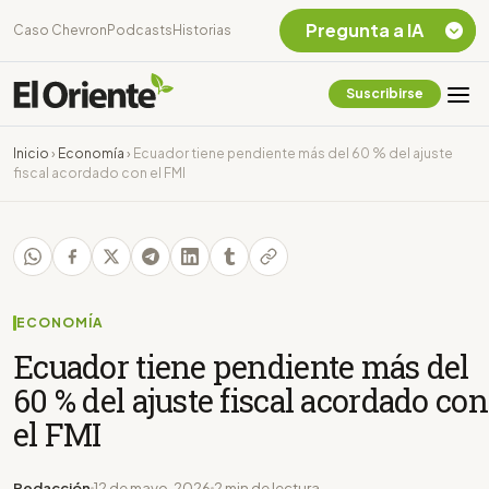
Pregunta a IA
Caso Chevron
Podcasts
Historias
Suscribirse
Quiero Información
sobre el Caso
Inicio
›
Economía
›
Ecuador tiene pendiente más del 60 % del ajuste
Chevron Ecuador
fiscal acordado con el FMI
Listar destinos
turísticos de la
Amazonia Ecuatoriana
¿En que consiste la
tasa minera que rige en
Ecuador?
ECONOMÍA
Ecuador tiene pendiente más del
60 % del ajuste fiscal acordado con
el FMI
Redacción
12 de mayo, 2026
2 min de lectura