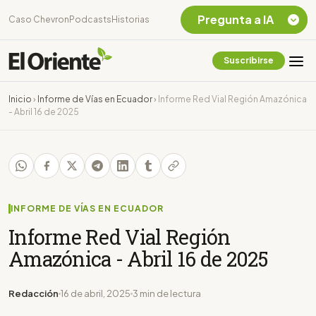
Pregunta a IA
Caso Chevron
Podcasts
Historias
Suscribirse
Quiero Información
sobre el Caso
Inicio
›
Informe de Vías en Ecuador
›
Informe Red Vial Región Amazónica
Chevron Ecuador
- Abril 16 de 2025
Listar destinos
turísticos de la
Amazonia Ecuatoriana
¿En que consiste la
tasa minera que rige en
Ecuador?
INFORME DE VÍAS EN ECUADOR
Informe Red Vial Región
Amazónica - Abril 16 de 2025
Redacción
16 de abril, 2025
3 min de lectura