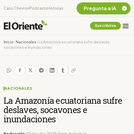
Pregunta a IA
Caso Chevron
Podcasts
Historias
Suscribirse
Quiero Información
sobre el Caso
Inicio
›
Nacionales
›
La Amazonía ecuatoriana sufre deslaves,
Chevron Ecuador
socavones e inundaciones
Listar destinos
turísticos de la
Amazonia Ecuatoriana
¿En que consiste la
tasa minera que rige en
Ecuador?
NACIONALES
La Amazonía ecuatoriana sufre
deslaves, socavones e
inundaciones
Redacción
03 de julio, 2025
2 min de lectura