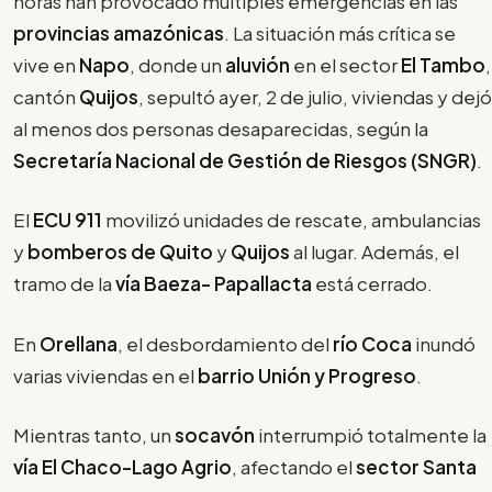
horas han provocado múltiples emergencias en las
provincias amazónicas
. La situación más crítica se
vive en
Napo
, donde un
aluvión
en el sector
El Tambo
,
cantón
Quijos
, sepultó ayer, 2 de julio, viviendas y dejó
al menos dos personas desaparecidas, según la
Secretaría Nacional de Gestión de Riesgos (SNGR)
.
El
ECU 911
movilizó unidades de rescate, ambulancias
y
bomberos de Quito
y
Quijos
al lugar. Además, el
tramo de la
vía Baeza- Papallacta
está cerrado.
En
Orellana
, el desbordamiento del
río Coca
inundó
varias viviendas en el
barrio Unión y Progreso
.
Mientras tanto, un
socavón
interrumpió totalmente la
vía El Chaco-Lago Agrio
, afectando el
sector Santa