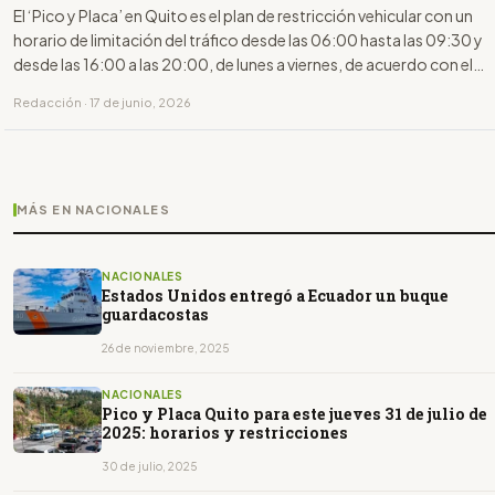
El ‘Pico y Placa’ en Quito es el plan de restricción vehicular con un
horario de limitación del tráfico desde las 06:00 hasta las 09:30 y
desde las 16:00 a las 20:00, de lunes a viernes, de acuerdo con el
último dígito de la placa.
Redacción · 17 de junio, 2026
MÁS EN NACIONALES
NACIONALES
Estados Unidos entregó a Ecuador un buque
guardacostas
26 de noviembre, 2025
NACIONALES
Pico y Placa Quito para este jueves 31 de julio de
2025: horarios y restricciones
30 de julio, 2025