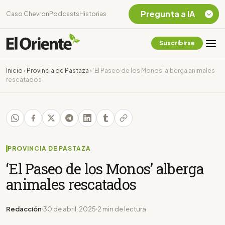
Pregunta a IA
Caso Chevron
Podcasts
Historias
Suscribirse
Quiero Información
sobre el Caso
Inicio
›
Provincia de Pastaza
›
‘El Paseo de los Monos’ alberga animales
Chevron Ecuador
rescatados
Listar destinos
turísticos de la
Amazonia Ecuatoriana
¿En que consiste la
tasa minera que rige en
Ecuador?
PROVINCIA DE PASTAZA
‘El Paseo de los Monos’ alberga
animales rescatados
Redacción
30 de abril, 2025
2 min de lectura