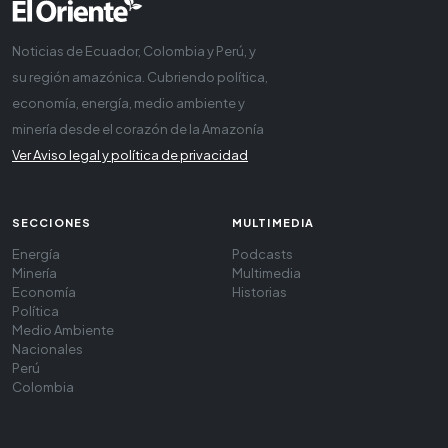
Noticias de Ecuador, Colombia y Perú, y
su región amazónica. Cubriendo política,
economía, energía, medio ambiente y
minería desde el corazón de la Amazonía
Ver Aviso legal y política de privacidad
SECCIONES
MULTIMEDIA
Energía
Podcasts
Minería
Multimedia
Economía
Historias
Política
Medio Ambiente
Nacionales
Perú
Colombia