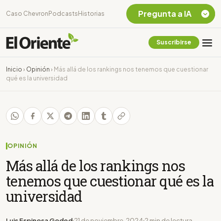
Pregunta a IA
Caso Chevron
Podcasts
Historias
Suscribirse
Quiero Información
sobre el Caso
Inicio
›
Opinión
›
Más allá de los rankings nos tenemos que cuestionar
Chevron Ecuador
qué es la universidad
Listar destinos
turísticos de la
Amazonia Ecuatoriana
¿En que consiste la
tasa minera que rige en
Ecuador?
OPINIÓN
Más allá de los rankings nos
tenemos que cuestionar qué es la
universidad
Luis Espinosa Goded
21 de noviembre, 2024
2 min de lectura