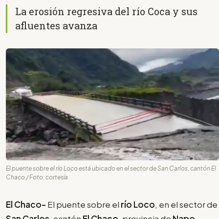
La erosión regresiva del río Coca y sus
afluentes avanza
El puente sobre el río Loco está ubicado en el sector de San Carlos, cantón El
Chaco / Foto: cortesía
El Chaco-
El puente sobre el
río Loco
, en el sector de
San Carlos
, cantón
El Chaco
, provincia de
Napo
,