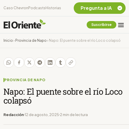
Pregunta a IA
Caso Chevron
Podcasts
Historias
Suscribirse
Quiero Información
sobre el Caso
Inicio
›
Provincia de Napo
›
Napo: El puente sobre el río Loco colapsó
Chevron Ecuador
Listar destinos
turísticos de la
Amazonia Ecuatoriana
¿En que consiste la
tasa minera que rige en
PROVINCIA DE NAPO
Ecuador?
Napo: El puente sobre el río Loco
colapsó
Redacción
12 de agosto, 2025
2 min de lectura