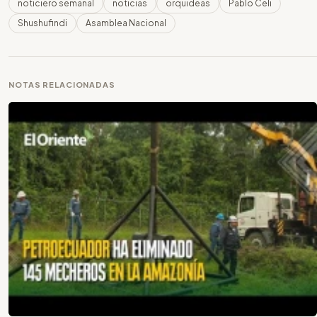
noticiero semanal
noticias
orquideas
Pablo Celi
Shushufindi
Asamblea Nacional
NOTAS RELACIONADAS