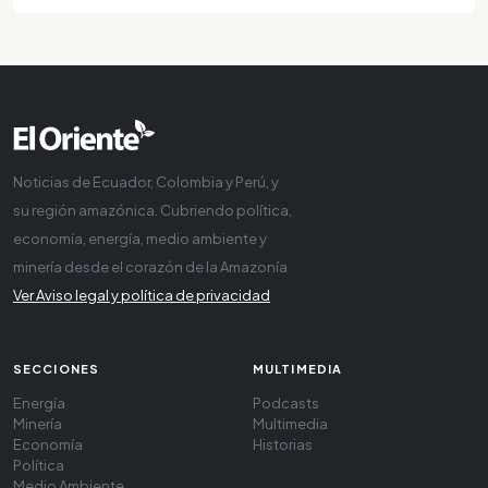
Noticias de Ecuador, Colombia y Perú, y
su región amazónica. Cubriendo política,
economía, energía, medio ambiente y
minería desde el corazón de la Amazonía
Ver Aviso legal y política de privacidad
SECCIONES
MULTIMEDIA
Energía
Podcasts
Minería
Multimedia
Economía
Historias
Política
Medio Ambiente