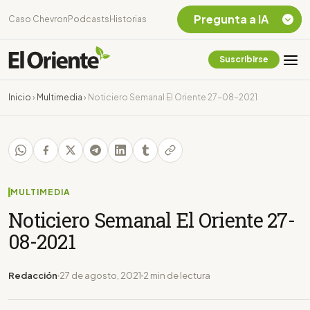
Pregunta a IA
Caso Chevron
Podcasts
Historias
Suscribirse
Quiero Información
sobre el Caso
Inicio
›
Multimedia
›
Noticiero Semanal El Oriente 27-08-2021
Chevron Ecuador
Listar destinos
turísticos de la
Amazonia Ecuatoriana
¿En que consiste la
tasa minera que rige en
MULTIMEDIA
Ecuador?
Noticiero Semanal El Oriente 27-
08-2021
Redacción
27 de agosto, 2021
2 min de lectura