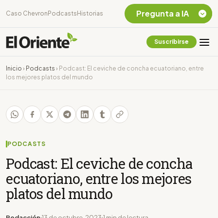
Pregunta a IA
Caso Chevron
Podcasts
Historias
Suscribirse
Quiero Información
sobre el Caso
Inicio
›
Podcasts
›
Podcast: El ceviche de concha ecuatoriano, entre
Chevron Ecuador
los mejores platos del mundo
Listar destinos
turísticos de la
Amazonia Ecuatoriana
¿En que consiste la
tasa minera que rige en
Ecuador?
PODCASTS
Podcast: El ceviche de concha
ecuatoriano, entre los mejores
platos del mundo
Redacción
13 de octubre, 2023
1 min de lectura