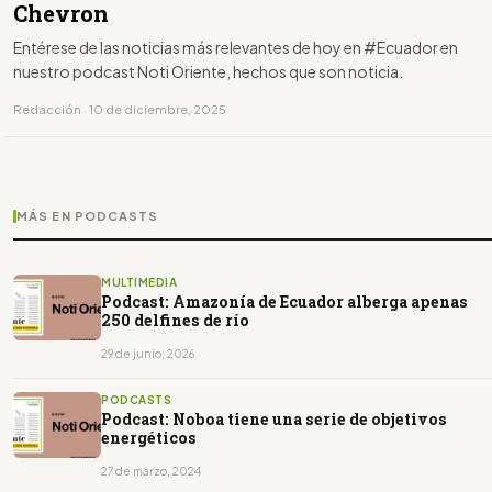
Chevron
Entérese de las noticias más relevantes de hoy en #Ecuador en
nuestro podcast Noti Oriente, hechos que son noticia.
Redacción · 10 de diciembre, 2025
MÁS EN PODCASTS
MULTIMEDIA
Podcast: Amazonía de Ecuador alberga apenas
250 delfines de río
29 de junio, 2026
PODCASTS
Podcast: Noboa tiene una serie de objetivos
energéticos
27 de marzo, 2024