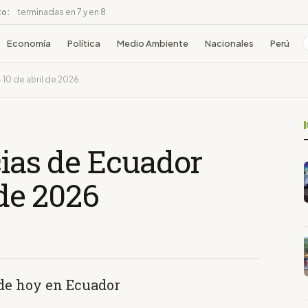
to:
terminadas en 7 y en 8
Economía
Política
Medio Ambiente
Nacionales
Perú
 10 de abril de 2026
cias de Ecuador
 de 2026
 de hoy en Ecuador