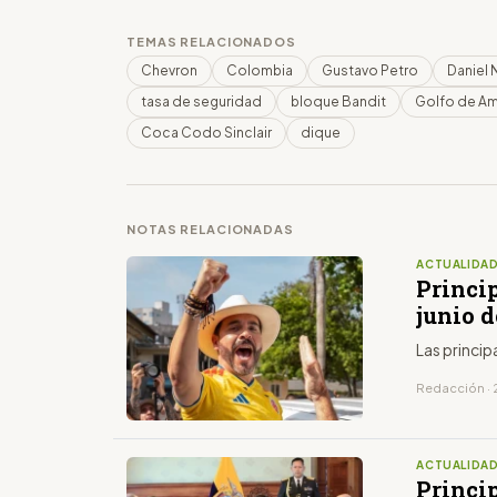
TEMAS RELACIONADOS
Chevron
Colombia
Gustavo Petro
Daniel
tasa de seguridad
bloque Bandit
Golfo de Am
Coca Codo Sinclair
dique
NOTAS RELACIONADAS
ACTUALIDA
Princip
junio d
Las princip
Redacción · 
ACTUALIDA
Princip