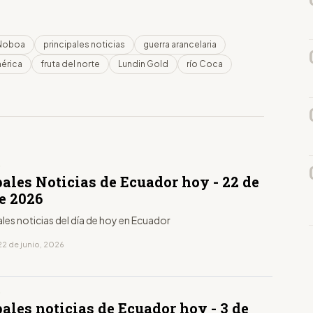
 Noboa
principales noticias
guerra arancelaria
érica
fruta del norte
Lundin Gold
río Coca
D
ales Noticias de Ecuador hoy - 22 de
e 2026
ales noticias del día de hoy en Ecuador
22 de junio, 2026
D
ales noticias de Ecuador hoy - 3 de