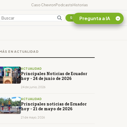
Caso Chevron
Podcasts
Historias
Pregunta a IA
Colombia
Suscribirse
Quiero Información
sobre el Caso
MÁS EN ACTUALIDAD
Chevron Ecuador
Listar destinos
turísticos de la
ACTUALIDAD
Amazonia Ecuatoriana
Principales Noticias de Ecuador
hoy - 24 de junio de 2026
¿En que consiste la
tasa minera que rige en
24 de junio, 2026
Ecuador?
ACTUALIDAD
Principales noticias de Ecuador
hoy - 21 de mayo de 2026
21 de mayo, 2026