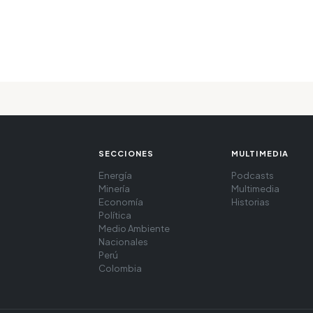
SECCIONES
MULTIMEDIA
Energía
Podcasts
Minería
Multimedia
Economía
Historias
Política
Medio Ambiente
Nacionales
Perú
Colombia