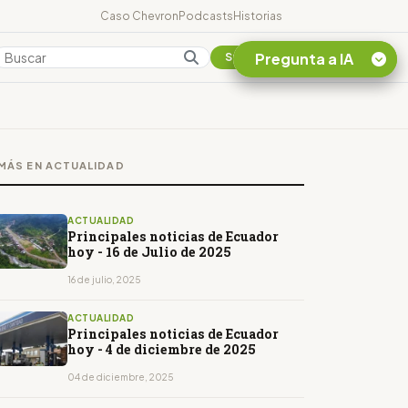
Caso Chevron
Podcasts
Historias
Pregunta a IA
Colombia
Suscribirse
Quiero Información
sobre el Caso
MÁS EN ACTUALIDAD
Chevron Ecuador
Listar destinos
turísticos de la
ACTUALIDAD
Amazonia Ecuatoriana
Principales noticias de Ecuador
hoy - 16 de Julio de 2025
¿En que consiste la
tasa minera que rige en
16 de julio, 2025
Ecuador?
ACTUALIDAD
Principales noticias de Ecuador
hoy - 4 de diciembre de 2025
04 de diciembre, 2025