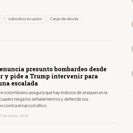
r
subsidios ecuador
Canje de deuda
denuncia presunto bombardeo desde
r y pide a Trump intervenir para
 una escalada
te colombiano asegura que hay indicios de ataques en la
Ecuador niega los señalamientos y defiende sus
s contra el narcotráfico.
17 de marzo, 2026
D