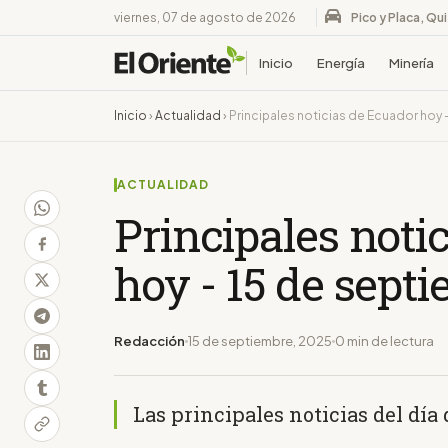
viernes, 07 de agosto de 2026
Pico y Placa, Qu
Inicio
Energía
Minería
Inicio
›
Actualidad
›
Principales noticias de Ecuador hoy
ACTUALIDAD
Principales noti
hoy - 15 de sept
Redacción
15 de septiembre, 2025
0 min de lectura
Las principales noticias del día