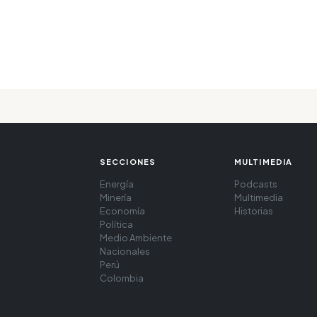
SECCIONES
MULTIMEDIA
Energía
Podcasts
Minería
Multimedia
Economía
Historias
Política
Medio Ambiente
Nacionales
Perú
Colombia