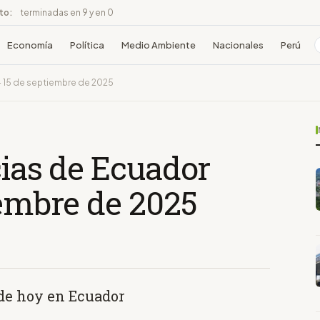
ito:
terminadas en 9 y en 0
Economía
Política
Medio Ambiente
Nacionales
Perú
 - 15 de septiembre de 2025
cias de Ecuador
iembre de 2025
 de hoy en Ecuador