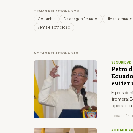
TEMAS RELACIONADOS
Colombia
Galapagos Ecuador
diesel ecuado
venta electricidad
NOTAS RELACIONADAS
SEGURIDAD
Petro 
Ecuado
evitar
El presiden
frontera; 
operacione
Redacción · 
ACTUALIDA