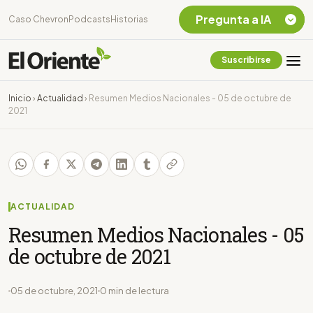
Pregunta a IA
Caso Chevron
Podcasts
Historias
Suscribirse
Quiero Información
sobre el Caso
Inicio
›
Actualidad
›
Resumen Medios Nacionales - 05 de octubre de
Chevron Ecuador
2021
Listar destinos
turísticos de la
Amazonia Ecuatoriana
¿En que consiste la
tasa minera que rige en
Ecuador?
ACTUALIDAD
Resumen Medios Nacionales - 05
de octubre de 2021
05 de octubre, 2021
0 min de lectura