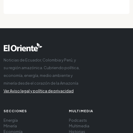
Noticias de Ecuador, Colombia y Perú, y
su región amazónica. Cubriendo política,
economía, energía, medio ambiente y
minería desde el corazón de la Amazonía
Ver Aviso legal y política de privacidad
SECCIONES
MULTIMEDIA
Energía
Podcasts
Minería
Multimedia
Economía
Historias