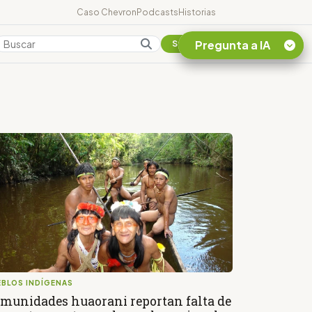
Caso Chevron
Podcasts
Historias
Pregunta a IA
Colombia
Suscribirse
Quiero Información
sobre el Caso
Chevron Ecuador
Listar destinos
turísticos de la
Amazonia Ecuatoriana
¿En que consiste la
tasa minera que rige en
Ecuador?
EBLOS INDÍGENAS
munidades huaorani reportan falta de