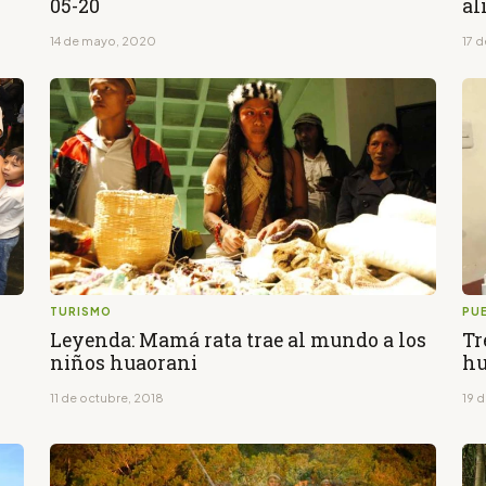
05-20
al
14 de mayo, 2020
17 d
TURISMO
PU
Leyenda: Mamá rata trae al mundo a los
Tr
niños huaorani
hu
11 de octubre, 2018
19 