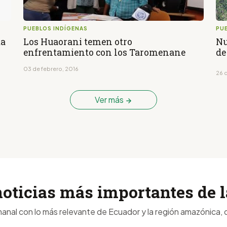
PUEBLOS INDÍGENAS
PU
ma
Los Huaorani temen otro
Nu
enfrentamiento con los Taromenane
de
03 de febrero, 2016
26 
Ver más
noticias más importantes de
anal con lo más relevante de Ecuador y la región amazónica, d