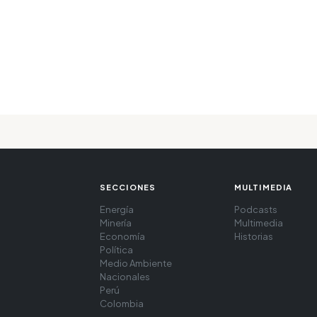
SECCIONES
MULTIMEDIA
Energía
Podcasts
Minería
Multimedia
Economía
Historias
Política
Medio Ambiente
Nacionales
Perú
Colombia