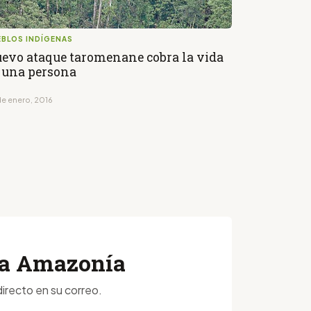
EBLOS INDÍGENAS
evo ataque taromenane cobra la vida
 una persona
de enero, 2016
 la Amazonía
irecto en su correo.