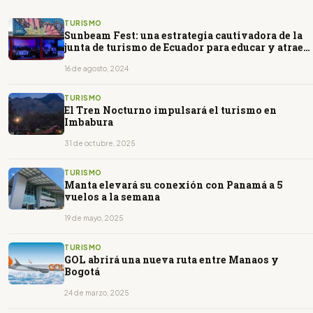
TURISMO
Sunbeam Fest: una estrategia cautivadora de la
junta de turismo de Ecuador para educar y atraer
turismo local
16 de agosto, 2024
TURISMO
El Tren Nocturno impulsará el turismo en
Imbabura
31 de octubre, 2025
TURISMO
Manta elevará su conexión con Panamá a 5
vuelos a la semana
19 de mayo, 2025
TURISMO
GOL abrirá una nueva ruta entre Manaos y
Bogotá
24 de marzo, 2025