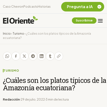
Pregunta a IA
Caso Chevron
Podcasts
Historias
Suscribirse
Quiero Información
sobre el Caso
Inicio
›
Turismo
›
¿Cuáles son los platos típicos de la Amazonía
Chevron Ecuador
ecuatoriana?
Listar destinos
turísticos de la
Amazonia Ecuatoriana
¿En que consiste la
tasa minera que rige en
Ecuador?
TURISMO
¿Cuáles son los platos típicos de la
Amazonía ecuatoriana?
Redacción
29 de julio, 2022
3 min de lectura