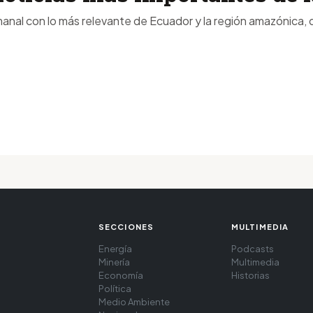
anal con lo más relevante de Ecuador y la región amazónica, d
SECCIONES
MULTIMEDIA
Energía
Podcasts
Minería
Multimedia
Economía
Historias
Política
Medio Ambiente