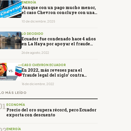
ENERGÍA
Aunque con un pago mucho menor,
el caso Chevron concluye con una
derrota para Ecuador
10 de diciembre, 2025
LO DECIDIDO
Ecuador fue condenado hace 4 años
en La Haya por apoyar el fraude
contra Chevron
26 de agosto, 2022
CASO CHEVRON ECUADOR
En 2022, más reveses para el
‘fraude legal del siglo’ contra
Chevron
16 de diciembre, 2022
LO MÁS LEÍDO
01
ECONOMÍA
Precio del oro supera récord, pero Ecuador
exporta con descuento
02
ENERGÍA