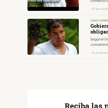
comenzó co
· 07 de octu
CASO CHEV
Gobiern
obliga
Según el Go
contaminó 
· 10 de dici
Reciba las 