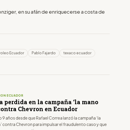
nziger, en su afán de enriquecerse a costa de
roleo Ecuador
Pablo Fajardo
texaco ecuador
RON ECUADOR
ta perdida en la campaña ‘la mano
 contra Chevron en Ecuador
 9 años desde que Rafael Correa lanzó la campaña ‘la
’ contra Chevron para impulsar el fraudulento caso y que