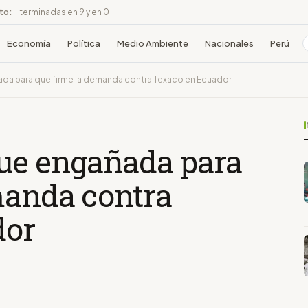
ito:
terminadas en 9 y en 0
Economía
Política
Medio Ambiente
Nacionales
Perú
ada para que firme la demanda contra Texaco en Ecuador
ue engañada para
manda contra
dor