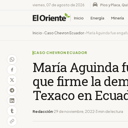
viernes, 07 de agosto de 2026
Pico y Placa, Qu
Inicio
Energía
Minería
Inicio
›
Caso Chevron Ecuador
›
María Aguinda fue engañ
CASO CHEVRON ECUADOR
María Aguinda f
que firme la de
Texaco en Ecua
Redacción
29 de noviembre, 2022
3 min de lectura