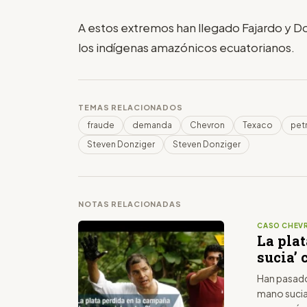
A estos extremos han llegado Fajardo y Do
los indígenas amazónicos ecuatorianos.
TEMAS RELACIONADOS
fraude
demanda
Chevron
Texaco
pet
Steven Donziger
Steven Donziger
NOTAS RELACIONADAS
CASO CHEV
La pla
sucia’
Han pasado
mano sucia