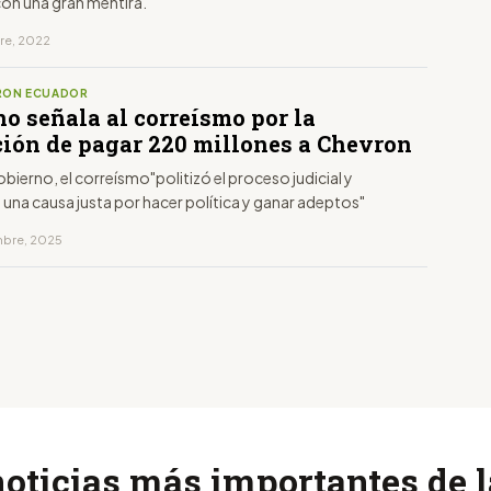
n una gran mentira.
bre, 2022
RON ECUADOR
o señala al correísmo por la
ción de pagar 220 millones a Chevron
bierno, el correísmo"politizó el proceso judicial y
una causa justa por hacer política y ganar adeptos"
embre, 2025
noticias más importantes de