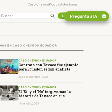
Caso Chevron
Podcasts
Historias
Pregunta a IA
Colombia
Suscribirse
Quiero Información
sobre el Caso
MÁS EN CASO CHEVRON ECUADOR
Chevron Ecuador
Listar destinos
turísticos de la
CASO CHEVRON ECUADOR
Amazonia Ecuatoriana
Contrato con Texaco fue ejemplo
para Ecuador, según analista
¿En que consiste la
tasa minera que rige en
21 de septiembre, 2023
Ecuador?
CASO CHEVRON ECUADOR
El ‘Sí’ y el ‘No’ tergiversan la
historia de Texaco en sus
campañas por el Yasuní
14 de julio, 2023