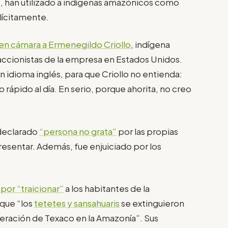
, han utilizado a indígenas amazónicos como
ilícitamente.
en cámara a Ermenegildo Criollo
, indígena
accionistas de la empresa en Estados Unidos.
en idioma inglés, para que Criollo no entienda:
 rápido al día. En serio, porque ahorita, no creo
 declarado
“persona no grata”
por las propias
sentar. Además, fue enjuiciado por los
 por “traicionar”
a los habitantes de la
 que “los
tetetes y sansahuaris
se extinguieron
eración de Texaco en la Amazonía”. Sus