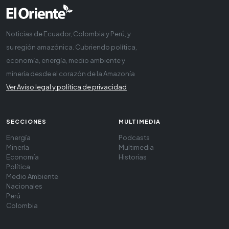
Noticias de Ecuador, Colombia y Perú, y
su región amazónica. Cubriendo política,
economía, energía, medio ambiente y
minería desde el corazón de la Amazonía
Ver Aviso legal y política de privacidad
SECCIONES
MULTIMEDIA
Energía
Podcasts
Minería
Multimedia
Economía
Historias
Política
Medio Ambiente
Nacionales
Perú
Colombia