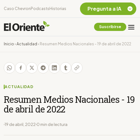
Pregunta a IA
Caso Chevron
Podcasts
Historias
Suscribirse
Quiero Información
sobre el Caso
Inicio
›
Actualidad
›
Resumen Medios Nacionales - 19 de abril de 2022
Chevron Ecuador
Listar destinos
turísticos de la
Amazonia Ecuatoriana
¿En que consiste la
tasa minera que rige en
ACTUALIDAD
Ecuador?
Resumen Medios Nacionales - 19
de abril de 2022
19 de abril, 2022
0 min de lectura