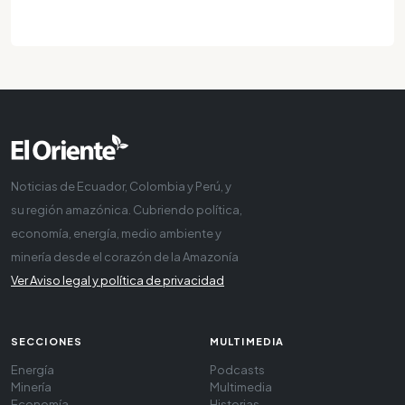
Noticias de Ecuador, Colombia y Perú, y
su región amazónica. Cubriendo política,
economía, energía, medio ambiente y
minería desde el corazón de la Amazonía
Ver Aviso legal y política de privacidad
SECCIONES
MULTIMEDIA
Energía
Podcasts
Minería
Multimedia
Economía
Historias