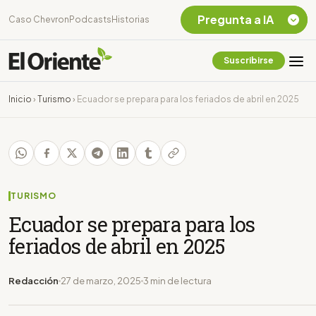
Pregunta a IA
Caso Chevron
Podcasts
Historias
Suscribirse
Quiero Información
sobre el Caso
Inicio
›
Turismo
›
Ecuador se prepara para los feriados de abril en 2025
Chevron Ecuador
Listar destinos
turísticos de la
Amazonia Ecuatoriana
¿En que consiste la
tasa minera que rige en
TURISMO
Ecuador?
Ecuador se prepara para los
feriados de abril en 2025
Redacción
27 de marzo, 2025
3 min de lectura