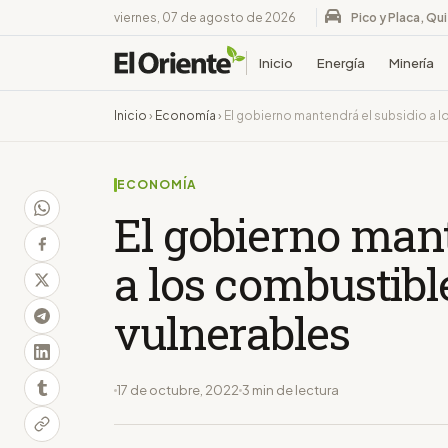
viernes, 07 de agosto de 2026
Pico y Placa, Qu
Inicio
Energía
Minería
Inicio
›
Economía
›
El gobierno mantendrá el subsidio a l
ECONOMÍA
El gobierno mant
a los combustibl
vulnerables
17 de octubre, 2022
3 min de lectura