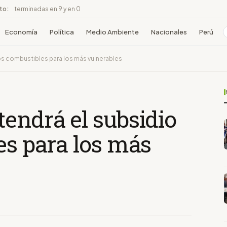
ito:
terminadas en 9 y en 0
Economía
Política
Medio Ambiente
Nacionales
Perú
os combustibles para los más vulnerables
endrá el subsidio
es para los más