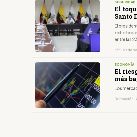
SEGURIDAD
El toq
Santo 
El presiden
ocho horas 
entre las 2
EFE · 10 de 
ECONOMÍA
El ries
más ba
Los mercad
Redacción · 