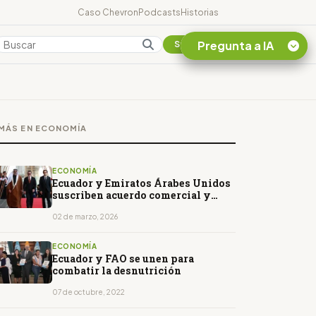
Caso Chevron
Podcasts
Historias
Pregunta a IA
Colombia
Suscribirse
Quiero Información
sobre el Caso
MÁS EN ECONOMÍA
Chevron Ecuador
Listar destinos
turísticos de la
ECONOMÍA
Amazonia Ecuatoriana
Ecuador y Emiratos Árabes Unidos
suscriben acuerdo comercial y
¿En que consiste la
refuerzan cooperación bilateral
tasa minera que rige en
02 de marzo, 2026
Ecuador?
ECONOMÍA
Ecuador y FAO se unen para
combatir la desnutrición
07 de octubre, 2022