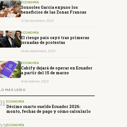
ECONOMÍA
Sonsoles García expuso los
beneficios de las Zonas Francas
07 de diciembre, 2023
ECONOMÍA
El riesgo país cayó tras primeras
jornadas de protestas
24 de septiembre, 2025
ECONOMÍA
Cabify dejará de operar en Ecuador
a partir del 15 de marzo
16 de febrero, 2023
LO MÁS LEÍDO
01
ECONOMÍA
Décimo cuarto sueldo Ecuador 2026:
monto, fechas de pago y cómo calcularlo
02
ECONOMÍA