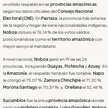
un sólido respaldo en las
provincias amazónicas
,
según los datos oficiales del
Consejo Nacional
Electoral (CNE)
. En
Pastaza
, la provincia más extensa
de la región y hogar de siete nacionalidades indígenas,
Noboa
obtuvo el 76,14 % de los votos válidos,
posicionándose como el
territorio amazónico
con
mayor apoyo al mandatario.
A nivel nacional,
Noboa
ganó en 19 de las 24
provincias, incluyendo
Guayas, Pichincha
y
Azuay
. En
la
Amazonía
, el respaldo también fue notable.
Napo
le otorgó el 75,07 %;
Zamora Chinchipe
el 71,20 %;
Morona Santiago
el 70,37 %; y,
Orellana
el 52,46 %.
Sucumbíos
fue la única
provincia amazónica
donde
ganó la
candidata correísta, Luisa González
.
Noboa