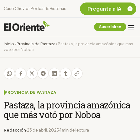
Pregunta a IA
Caso Chevron
Podcasts
Historias
Suscribirse
Quiero Información
sobre el Caso
Inicio
›
Provincia de Pastaza
›
Pastaza, la provincia amazónica que más
Chevron Ecuador
votó por Noboa
Listar destinos
turísticos de la
Amazonia Ecuatoriana
¿En que consiste la
tasa minera que rige en
Ecuador?
PROVINCIA DE PASTAZA
Pastaza, la provincia amazónica
que más votó por Noboa
Redacción
23 de abril, 2025
1 min de lectura