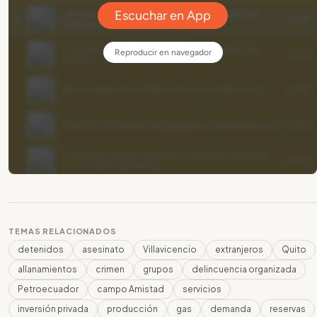
TEMAS RELACIONADOS
detenidos
asesinato
Villavicencio
extranjeros
Quito
allanamientos
crimen
grupos
delincuencia organizada
Petroecuador
campo Amistad
servicios
inversión privada
producción
gas
demanda
reservas