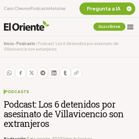
Pregunta a IA
Caso Chevron
Podcasts
Historias
Suscribirse
Quiero Información
sobre el Caso
Inicio
›
Podcasts
›
Podcast: Los 6 detenidos por asesinato de
Chevron Ecuador
Villavicencio son extranjeros
Listar destinos
turísticos de la
Amazonia Ecuatoriana
¿En que consiste la
tasa minera que rige en
Ecuador?
PODCASTS
Podcast: Los 6 detenidos por
asesinato de Villavicencio son
extranjeros
Redacción
11 de agosto, 2023
1 min de lectura